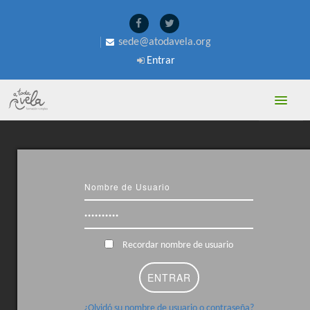
sede@atodavela.org
Entrar
A TODA VELA
PROFESORADO
Recordar nombre de usuario
¿Olvidó su nombre de usuario o contraseña?