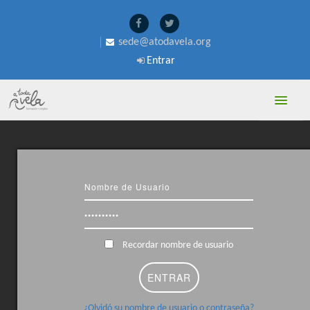
sede@atodavela.org
Entrar
A TODA VELA
PROFESORADO
Recordar nombre de usuario
¿Olvidó su nombre de usuario o contraseña?