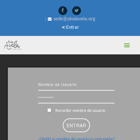
sede@atodavela.org
Entrar
A TODA VELA
PROFESORADO
Recordar nombre de usuario
¿Olvidó su nombre de usuario o contraseña?